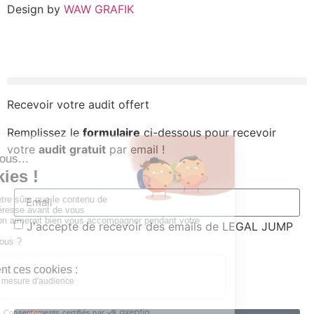
Design by
WAW GRAFIK
Recevoir votre audit offert
ACCUEIL
Remplissez le
formulaire
ci-dessous pour recevoir
ANNONCES LÉGALES
votre
audit
gratuit
par email !
MODÈLES DE CONTRATS
COLLAB WEBDESIGNER
J'accepte de recevoir des emails de LEGAL JUMP
Votre adresse de messagerie est uniquement utilisée pour vous envoyer
E-SHOP JURIDIQUE
la newsletter de Legal Jump. Vous pouvez à tout moment utiliser le lien
de désabonnement intégré dans nos mails.
BLOG
En savoir plus sur l'envoi de la newsletter, la gestion de vos données
et vos droits.