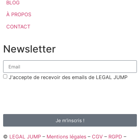
BLOG
À PROPOS
CONTACT
Newsletter
J'accepte de recevoir des emails de LEGAL JUMP
Votre adresse de messagerie est uniquement utilisée pour vous envoyer la
newsletter de Legal Jump. Vous pouvez à tout moment utiliser le lien de
désabonnement intégré dans nos mails.
En savoir plus sur l'envoi de la newsletter, la gestion de vos données et
vos droits.
Je m'inscris !
©
LEGAL JUMP
–
Mentions légales
–
CGV
–
RGPD
–