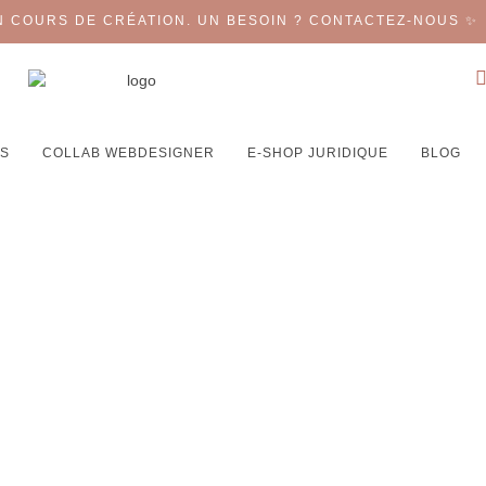
N COURS DE CRÉATION. UN BESOIN ? CONTACTEZ-NOUS ✨
TS
COLLAB WEBDESIGNER
E-SHOP JURIDIQUE
BLOG