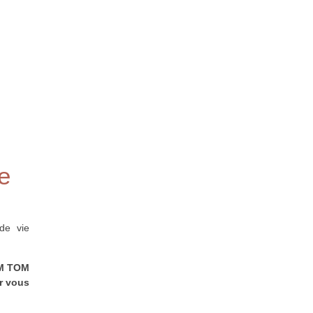
e
de vie
OM TOM
ur vous