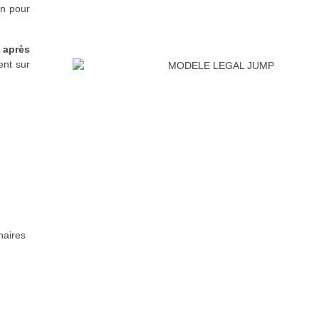
on pour
 après
ent sur
naires