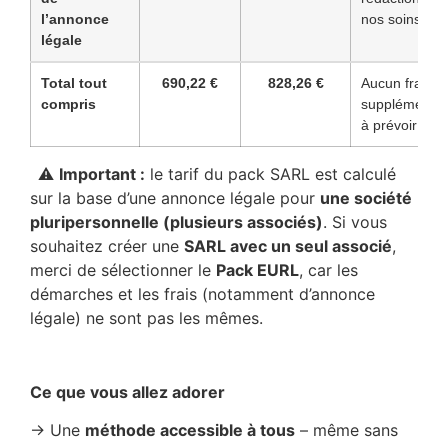
l’annonce
nos soins
légale
Total tout
690,22 €
828,26 €
Aucun frais
compris
supplémentai
à prévoir ✅
–
⚠️
Important :
le tarif du pack SARL est calculé
sur la base d’une annonce légale pour
une société
pluripersonnelle (plusieurs associés)
. Si vous
souhaitez créer une
SARL avec un seul associé
,
merci de sélectionner le
Pack EURL
, car les
démarches et les frais (notamment d’annonce
légale) ne sont pas les mêmes.
–
Ce que vous allez adorer
→ Une
méthode accessible à tous
– même sans