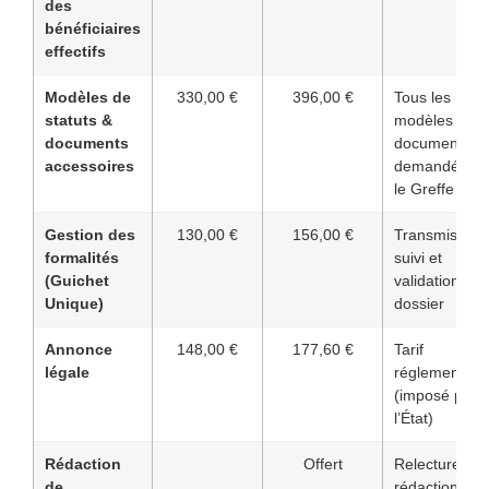
des
bénéficiaires
effectifs
Modèles de
330,00 €
396,00 €
Tous les
statuts &
modèles de
documents
documents
accessoires
demandés pa
le Greffe
Gestion des
130,00 €
156,00 €
Transmission
formalités
suivi et
(Guichet
validation du
Unique)
dossier
Annonce
148,00 €
177,60 €
Tarif
légale
réglementé
(imposé par
l’État)
Rédaction
Offert
Relecture et
de
rédaction par