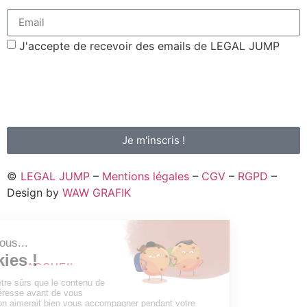
J'accepte de recevoir des emails de LEGAL JUMP
Votre adresse de messagerie est uniquement utilisée pour vous envoyer la
newsletter de Legal Jump. Vous pouvez à tout moment utiliser le lien de
désabonnement intégré dans nos mails.
En savoir plus sur l'envoi de la newsletter, la gestion de vos données et
vos droits.
Je m'inscris !
©
LEGAL JUMP
–
Mentions légales
–
CGV
–
RGPD
–
Design by
WAW GRAFIK
ACCUEIL
ANNONCES LÉGALES
C’EST QUOI ?