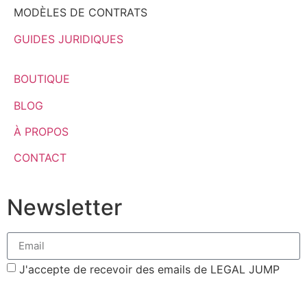
MODÈLES DE CONTRATS
GUIDES JURIDIQUES
BOUTIQUE
BLOG
À PROPOS
CONTACT
Newsletter
J'accepte de recevoir des emails de LEGAL JUMP
Votre adresse de messagerie est uniquement utilisée pour vous envoyer la
newsletter de Legal Jump. Vous pouvez à tout moment utiliser le lien de
désabonnement intégré dans nos mails.