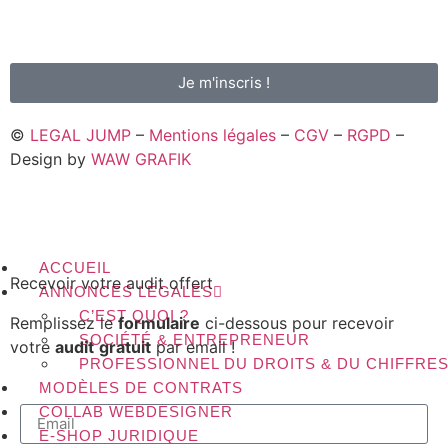
En savoir plus sur l'envoi de la newsletter, la gestion de vos données et
vos droits.
Je m'inscris !
©
LEGAL JUMP
–
Mentions légales
–
CGV
–
RGPD
–
Design by
WAW GRAFIK
ACCUEIL
Recevoir votre audit offert
ANNONCES LÉGALES
C’EST QUOI ?
Remplissez le
formulaire
ci-dessous pour recevoir
SOCIÉTÉ & ENTREPRENEUR
votre
audit
gratuit
par email !
PROFESSIONNEL DU DROITS & DU CHIFFRE
MODÈLES DE CONTRATS
COLLAB WEBDESIGNER
E-SHOP JURIDIQUE