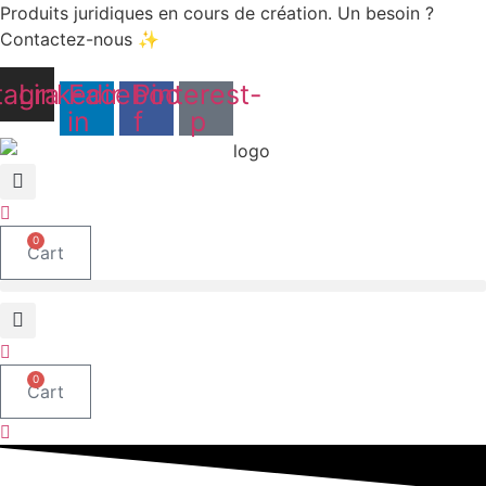
Aller
Produits juridiques en cours de création. Un besoin ?
au
Contactez-nous ✨
contenu
tagram
Linkedin-
Facebook-
Pinterest-
in
f
p
0
Cart
0
Cart