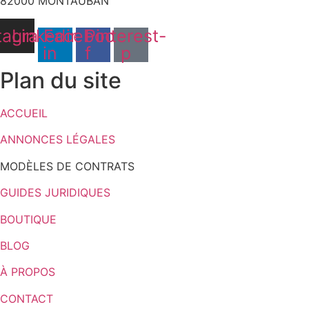
82000 MONTAUBAN
tagram
Linkedin-
Facebook-
Pinterest-
in
f
p
Plan du site
ACCUEIL
ANNONCES LÉGALES
MODÈLES DE CONTRATS
GUIDES JURIDIQUES
BOUTIQUE
BLOG
À PROPOS
CONTACT